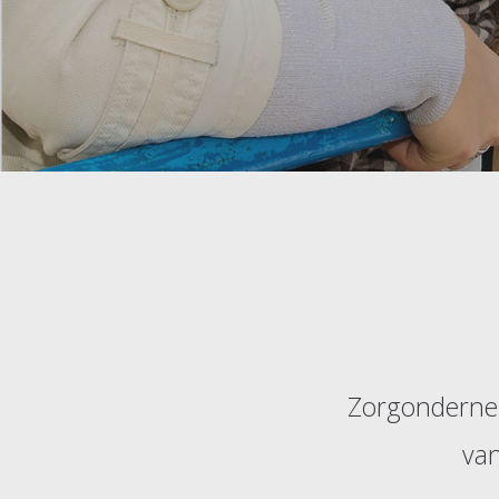
Zorgondernem
van