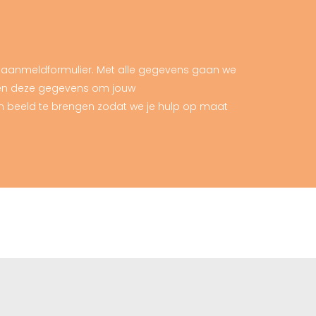
t aanmeldformulier. Met alle gegevens gaan we
ken deze gegevens om jouw
 beeld te brengen zodat we je hulp op maat