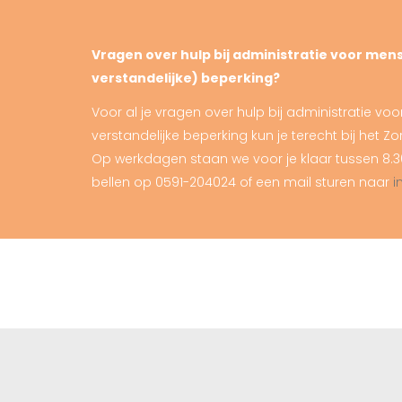
Vragen over hulp bij administratie voor mens
verstandelijke) beperking?
Voor al je vragen over hulp bij administratie v
verstandelijke beperking kun je terecht bij het 
Op werkdagen staan we voor je klaar tussen 8.30
bellen op 0591-204024 of een mail sturen naar
i