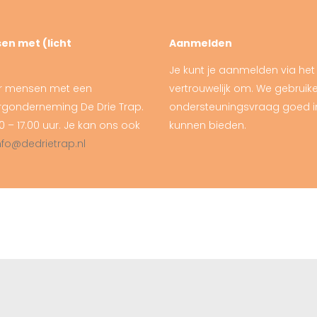
en met (licht
Aanmelden
Je kunt je aanmelden via he
oor mensen met een
vertrouwelijk om. We gebrui
Zorgonderneming De Drie Trap.
ondersteuningsvraag goed in
 – 17.00 uur. Je kan ons ook
kunnen bieden.
nfo@dedrietrap.nl